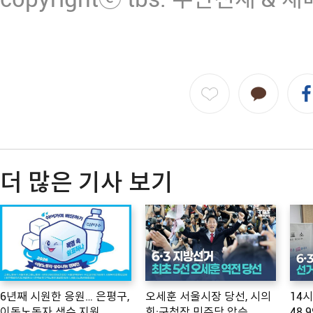
더 많은 기사 보기
6년째 시원한 응원… 은평구,
오세훈 서울시장 당선, 시의
14
이동노동자 생수 지원
회·구청장 민주당 압승
48.