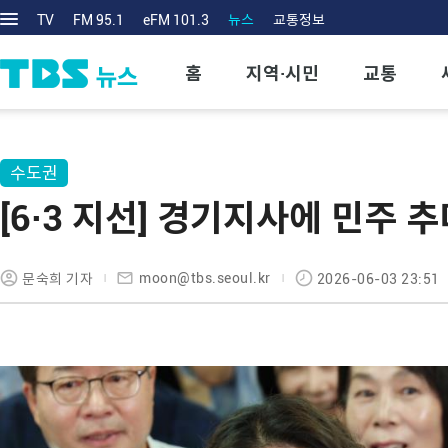
TV
FM 95.1
eFM 101.3
뉴스
교통정보
홈
지역·시민
교통
수도권
[6·3 지선] 경기지사에 민주 
moon@tbs.seoul.kr
문숙희 기자
2026-06-03 23:51