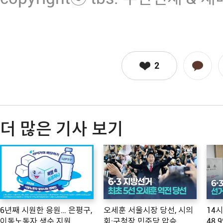
2
더 많은 기사 보기
6년째 시원한 응원… 은평구,
오세훈 서울시장 당선, 시의
14
이동노동자 생수 지원
회·구청장 민주당 압승
48.