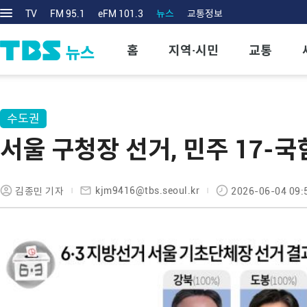
TV
FM 95.1
eFM 101.3
뉴스
교통정보
홈
지역·시민
교통
수도권
서울 구청장 선거, 민주 17-국
kjm9416@tbs.seoul.kr
김종민 기자
2026-06-04 09: