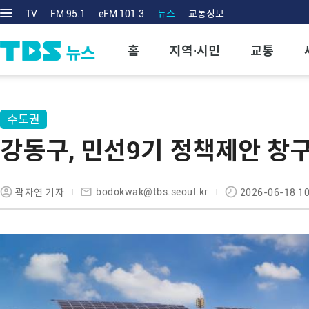
TV
FM 95.1
eFM 101.3
뉴스
교통정보
홈
지역·시민
교통
수도권
강동구, 민선9기 정책제안 창구
bodokwak@tbs.seoul.kr
곽자연 기자
2026-06-18 10