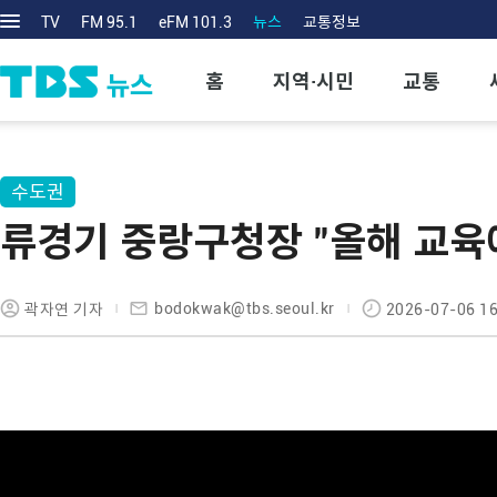
TV
FM 95.1
eFM 101.3
뉴스
교통정보
홈
지역·시민
교통
수도권
류경기 중랑구청장 "올해 교육예
bodokwak@tbs.seoul.kr
곽자연 기자
2026-07-06 16