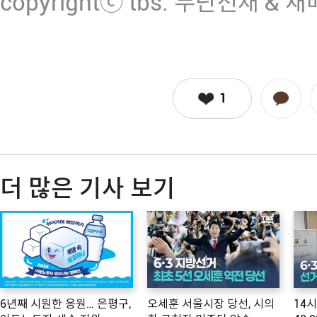
copyrightⓒ tbs. 무단전재 & 
1
더 많은 기사 보기
6년째 시원한 응원… 은평구,
오세훈 서울시장 당선, 시의
14