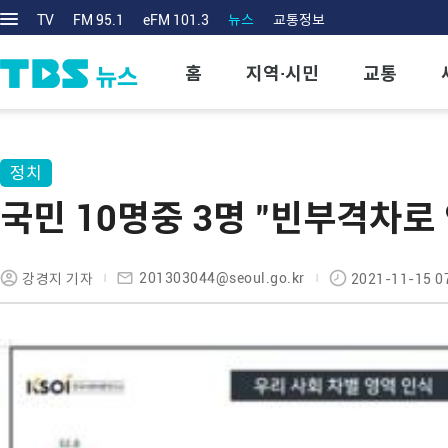
TV
FM 95.1
eFM 101.3
뉴스
교통정보
홈
지역·시민
교통
정치
국민 10명중 3명 "빈부격차로
201303044@seoul.go.kr
강경지 기자
2021-11-15 0