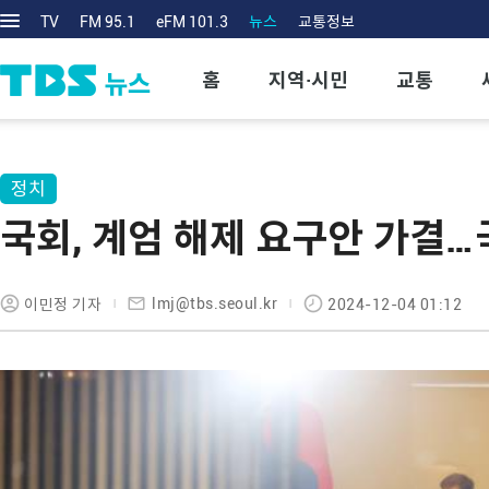
TV
FM 95.1
eFM 101.3
뉴스
교통정보
홈
지역·시민
교통
정치
국회, 계엄 해제 요구안 가결…
lmj@tbs.seoul.kr
이민정 기자
2024-12-04 01:12