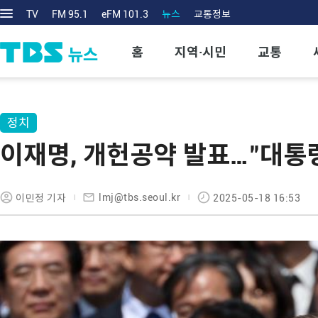
TV
FM 95.1
eFM 101.3
뉴스
교통정보
홈
지역·시민
교통
정치
이재명, 개헌공약 발표…"대통령
lmj@tbs.seoul.kr
이민정 기자
2025-05-18 16:53