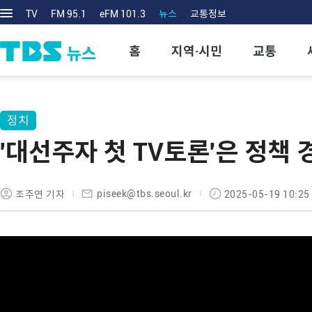
TV
FM 95.1
eFM 101.3
뉴스
교통정보
홈
지역·시민
교통
정치
'대선주자 첫 TV토론'은 정책
piseek@tbs.seoul.kr
조주연 기자
2025-05-19 10:25