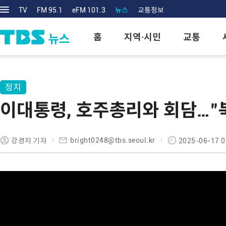
TV
FM 95.1
eFM 101.3
뉴스
교통정보
홈
지역·시민
교통
정치
이대통령, 호주총리와 회담…"북
bright0248@tbs.seoul.kr
강경지 기자
2025-06-17 0