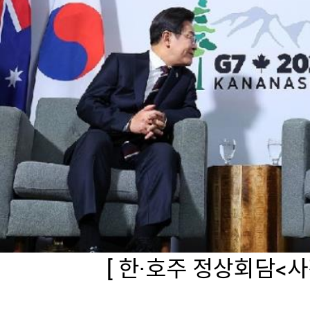
[ 한·호주 정상회담<