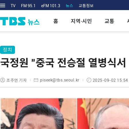
TV
FM 95.1
eFM 101.3
뉴스
교통정보
홈
지역·시민
교통
정치
국정원 "중국 전승절 열병식서
piseek@tbs.seoul.kr
조주연 기자
2025-09-02 15:54