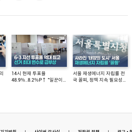
의
14시 현재 투표율
서울 재생에너지 자립률 전
48.9％..8.2％P↑ "일꾼이
국 꼴찌, 정책 지속 필요성
공약 ...
제기
기기방침
l
사이버 감사실
l
저작권 정책
l
광고 •