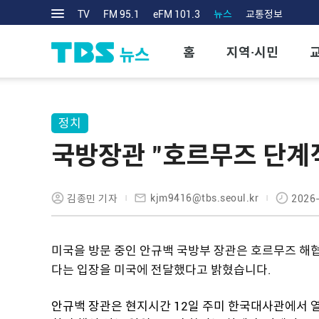
TV
FM 95.1
eFM 101.3
뉴스
교통정보
홈
지역·시민
정치
국방장관 "호르무즈 단계
kjm9416@tbs.seoul.kr
김종민 기자
2026-
미국을 방문 중인 안규백 국방부 장관은 호르무즈 해
다는 입장을 미국에 전달했다고 밝혔습니다.
안규백 장관은 현지시간 12일 주미 한국대사관에서 열