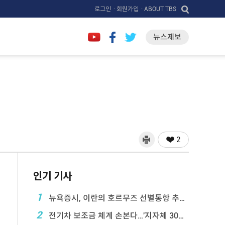
로그인
· 회원가입
· ABOUT TBS
뉴스제보
2
인기 기사
1
뉴욕증시, 이란의 호르무즈 선별통항 추진에 하락
2
전기차 보조금 체계 손본다…'지자체 30％ 매칭' ...