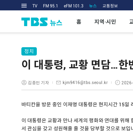
TV
FM 95.1
eFM 101.3
뉴스
교통정보
홈
지역·시민
정치
이 대통령, 교황 면담…한
kjm9416@tbs.seoul.kr
김종민 기자
2026-
바티칸을 방문 중인 이재명 대통령은 현지시간 15일 
이 대통령은 교황과 만나 세계의 평화와 연대를 위해
서 관심을 갖고 성원해줄 줄 것을 당부할 것으로 보입