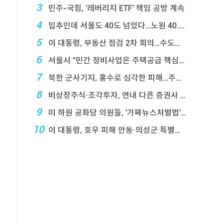
3
민주-국힘, '레버리지 ETF' 책임 공방 계속
4
입추인데 서울도 40도 넘었다…노원 40.2도 기록
5
이 대통령, 부동산 점검 2차 회의…수도권 공급대책 ...
6
서울시 "민간 정비사업은 주택공급 핵심&q ...
7
북한 군사기지, 홍수로 심각한 피해…주택 수백채 파괴
8
비상장주식·조각투자, 연내 다른 증권사 계좌 거래 ...
9
미 하원 공화당 의원들, '가짜뉴스처벌법' 항의 서한
10
이 대통령, 호우 피해 안동·의성군 특별재난지역 선포