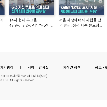
의
14시 현재 투표율
서울 재생에너지 자립률 전
48.9％..8.2％P↑ "일꾼이
국 꼴찌, 정책 지속 필요성
공약 ...
제기
기기방침
l
사이버 감사실
l
저작권 정책
l
광고 •
ER | 문의전화 : 02-311-5114(ARS)
n TBS. All Rights Reserved.