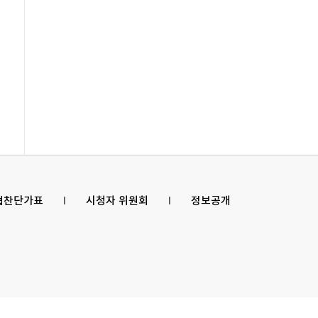
 협찬단가표
l
시청자 위원회
l
정보공개