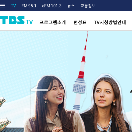
TV
FM 95.1
eFM 101.3
뉴스
교통정보
TV
프로그램소개
편성표
TV시청방법안내