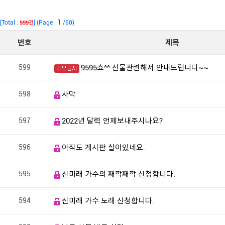
1
[Total :
] (Page :
/60)
599건
번호
제목
599
9595쇼^^ 선물관련해서 안내드립니다~~
598
사막
597
2022년 달력 언제보내주시나요?
596
아직도 게시판 살아있네요.
595
신미래 가수의 째깍째깍 신청합니다.
594
신미래 가수 노래 신청합니다.