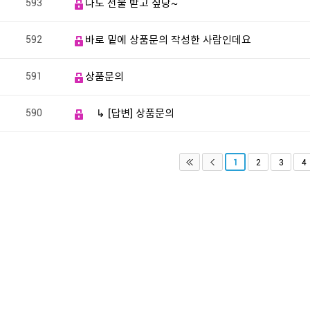
593
나도 선물 받고 싶당~
592
바로 밑에 상품문의 작성한 사람인데요
591
상품문의
590
↳ [답변] 상품문의
1
2
3
4