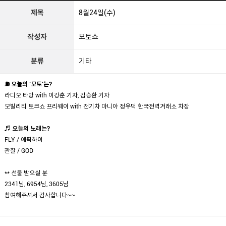
제목
8월24일(수)
작성자
모토쇼
분류
기타
⛽
오늘의
‘
모토
’
는
?
라디오 타방 with 이강훈 기자, 김승환 기자
모빌리티 토크쇼 프리웨이 with 전기차 마니아 정우덕 한국전력거래소 차장
♬
오늘의 노래는
?
FLY / 에픽하이
관찰 / GOD
** 선물 받으실 분
2341님, 6954님, 3605님
참여해주셔서 감사합니다~~