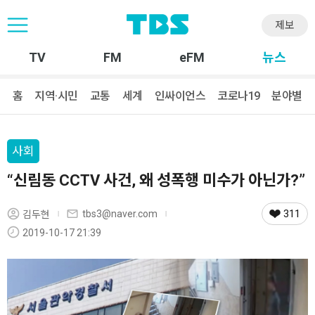
제보
TV
FM
eFM
뉴스
홈
지역·시민
교통
세계
인싸이언스
코로나19
분야별
사회
“신림동 CCTV 사건, 왜 성폭행 미수가 아닌가?”
311
tbs3@naver.com
김두현
2019-10-17 21:39