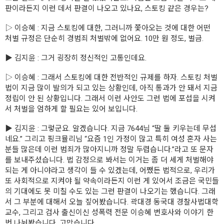
판이라든지 이런 데서 판결이 나오고 있나요, 스토킹 같은 경우는?
▷ 이승혜 : 지금 스토킹에 대한, 그러니까 쫓아오는 것에 대한 어떤
처벌 규정은 단순히 경범죄 처벌밖에 없어요. 10만 원 정도, 벌금.
▶ 김지윤 : 그거 굉장히 정신적인 고통인데요.
▷ 이승혜 : 그래서 스토킹에 대한 전반적인 규제를 하자. 스토킹 처벌
법이 지금 많이 발의가 되고 있는 상황인데, 아직 통과가 안 돼서 지금
정립이 안 된 상황입니다. 그래서 이런 사안도 그런 법에 포섭을 시켜
서 처벌을 엄하게 할 필요는 있어 보입니다.
▶ 김지윤 : 그렇군요. 알겠습니다. 지금 7644님 “딸 둘 키우는데 무섭
네요.” 그리고 핑크뮬리님 “요즘 1인 가정이 많고 특히 여성 혼자 사는
분들 많은데 이런 범죄가 많아지니까 정말 두렵습니다.”라고 또 문자
를 보내주셨습니다. 법 감정으로 봐서는 이거는 좀 더 세게 처벌해야
되는 게 아니야라고 생각이 들 수 있겠는데, 어쨌든 법적으로, 우리가
또 사회적으로 지켜야 될 약속이라든지 이런 게 있어서 조금은 국민들
의 기대에도 못 미칠 수도 있는 그런 판결이 나오기는 했습니다. 그래
서 그 부분에 대해서 오늘 짚어봤습니다. 곽대경 동국대 경찰사법대학
교수, 그리고 검사 출신이신 성폭력 전문 이승혜 변호사와 이야기 한
번 나눠봤습니다. 고맙습니다.