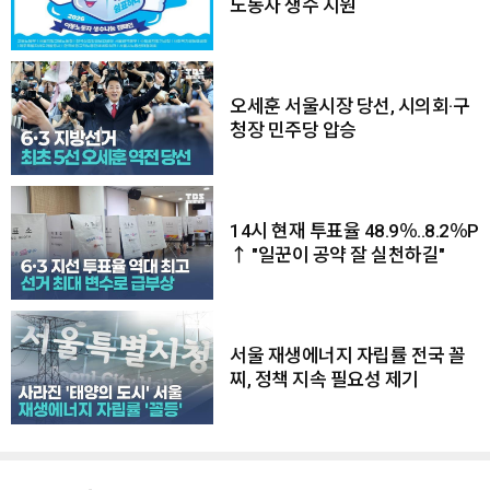
노동자 생수 지원
오세훈 서울시장 당선, 시의회·구
청장 민주당 압승
14시 현재 투표율 48.9％..8.2％P
↑ "일꾼이 공약 잘 실천하길"
서울 재생에너지 자립률 전국 꼴
찌, 정책 지속 필요성 제기