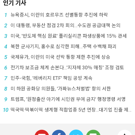
인기 기사
1
뉴욕증시, 이란의 호르무즈 선별통항 추진에 하락
2
이 대통령, 부동산 점검 2차 회의…수도권 공급대책 논의
3
미국, '반도체 핵심 원료' 폴리실리콘 파생상품에 15％ 관세
4
북한 군사기지, 홍수로 심각한 피해…주택 수백채 파괴
5
국제유가, 이란의 미국 선박 통항 제한 추진에 상승
6
전기차 보조금 체계 손본다…'지자체 30％ 매칭' 조정 검토
7
민주-국힘, '레버리지 ETF' 책임 공방 계속
8
미 하원 공화당 의원들, '가짜뉴스처벌법' 항의 서한
9
트럼프, '원정출산 아기에 시민권 부여 금지' 행정명령 서명
10
떡국떡·떡볶이떡 생계형 적합업종 5년 연장…대기업 진출 제
한