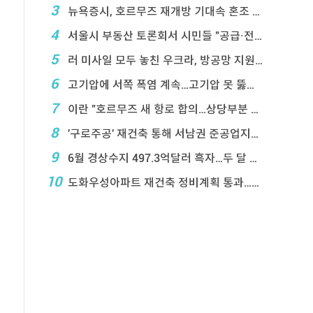
3
뉴욕증시, 호르무즈 재개방 기대속 혼조 마감…나스닥 ...
4
서울시 부동산 토론회서 시민들 "공급·전월 ...
5
러 미사일 모두 놓친 우크라, 방공망 지원 호소
6
고기압에 서쪽 폭염 계속…고기압 못 뚫은 태풍은 상 ...
7
이란 "호르무즈 새 항로 합의…상당부분 이 ...
8
'구로주공' 재건축 통해 서남권 준공업지에 3,28 ...
9
6월 경상수지 497.3억달러 흑자…두 달 연속 역 ...
10
도화우성아파트 재건축 정비계획 통과…1,612세대 ...