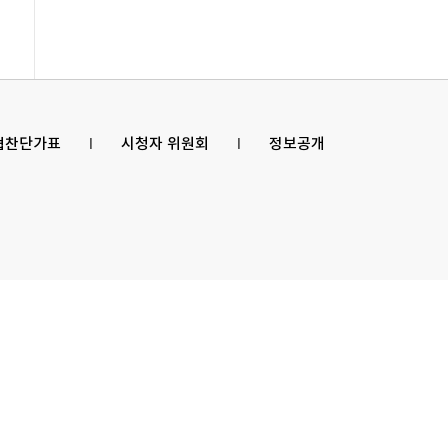
 협찬단가표
l
시청자 위원회
l
정보공개