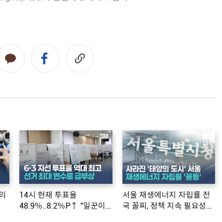
의
14시 현재 투표율
서울 재생에너지 자립률 전
48.9％..8.2％P↑ "일꾼이
국 꼴찌, 정책 지속 필요성
공약 ...
제기