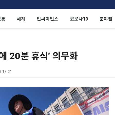
교통
세계
인싸이언스
코로나19
분야별
에 20분 휴식' 의무화
1 17:21