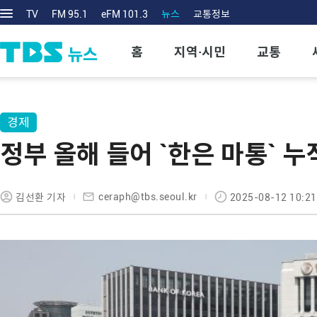
TV
FM 95.1
eFM 101.3
뉴스
교통정보
홈
지역·시민
교통
경제
정부 올해 들어 `한은 마통` 
ceraph@tbs.seoul.kr
김선환 기자
2025-08-12 10:21