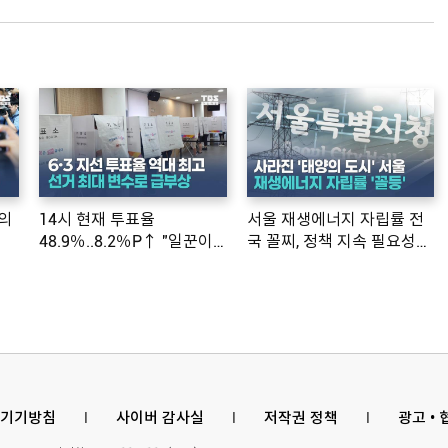
의
14시 현재 투표율
서울 재생에너지 자립률 전
48.9％..8.2％P↑ "일꾼이
국 꼴찌, 정책 지속 필요성
공약 ...
제기
기기방침
l
사이버 감사실
l
저작권 정책
l
광고 •