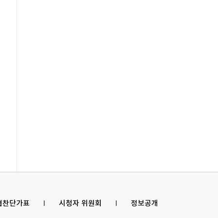
 협찬단가표
l
시청자 위원회
l
정보공개