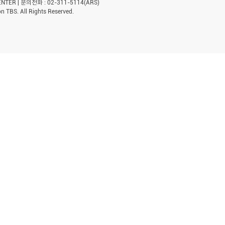
ER | 문의전화 : 02-311-5114(ARS)
n TBS. All Rights Reserved.