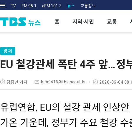
TV
FM 95.1
eFM 101.3
뉴스
교통정보
홈
지역·시민
교통
경제
EU 철강관세 폭탄 4주 앞…정
kjm9416@tbs.seoul.kr
김종민 기자
2026-06-04 08:
유럽연합, EU의 철강 관세 인상안
가온 가운데, 정부가 주요 철강 