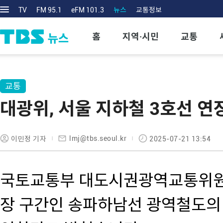
TV
FM 95.1
eFM 101.3
뉴스
교통정보
홈
지역·시민
교통
교통
대광위, 서울 지하철 3호선 
lmj@tbs.seoul.kr
이민정 기자
2025-07-21 13:54
국토교통부 대도시권광역교통위원회
장 구간인 송파하남선 광역철도의 