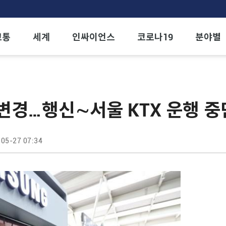
교통
세계
인싸이언스
코로나19
분야별
·변경…행신∼서울 KTX 운행 중
05-27 07:34