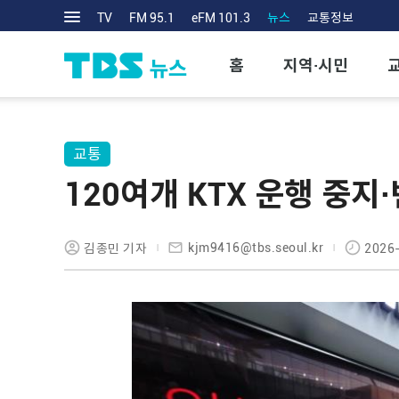
TV
FM 95.1
eFM 101.3
뉴스
교통정보
홈
지역·시민
교통
120여개 KTX 운행 중지
kjm9416@tbs.seoul.kr
김종민 기자
2026-