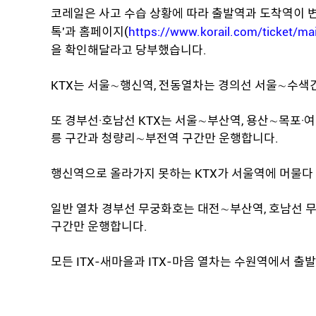
코레일은 사고 수습 상황에 따라 출발역과 도착역이 변경
톡'과 홈페이지(
https://www.korail.com/ticket/ma
을 확인해달라고 당부했습니다.
KTX는 서울∼행신역, 전동열차는 경의선 서울∼수색
또 경부선·호남선 KTX는 서울∼부산역, 용산∼목포·여
릉 구간과 청량리∼부전역 구간만 운행합니다.
행신역으로 올라가지 못하는 KTX가 서울역에 머물다 
일반 열차 경부선 무궁화호는 대전∼부산역, 호남선 
구간만 운행합니다.
모든 ITX-새마을과 ITX-마음 열차는 수원역에서 출