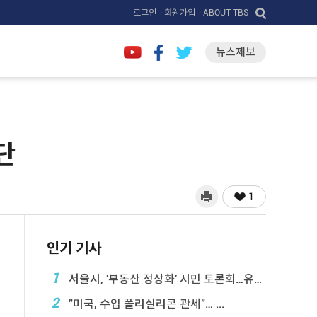
로그인
· 회원가입
· ABOUT TBS
뉴스제보
단
1
인기 기사
1
서울시, '부동산 정상화' 시민 토론회…유튜브 생중계
2
"미국, 수입 폴리실리콘 관세"… ...