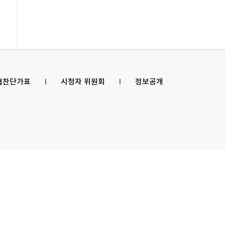
 협찬단가표
l
시청자 위원회
l
정보공개