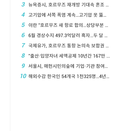
3
뉴욕증시, 호르무즈 재개방 기대속 혼조 마감…나스닥 ...
4
고기압에 서쪽 폭염 계속…고기압 못 뚫은 태풍은 상 ...
5
이란 "호르무즈 새 항로 합의…상당부분 이 ...
6
6월 경상수지 497.3억달러 흑자…두 달 연속 역 ...
7
국제유가, 호르무즈 통항 논의속 보합권 마감…브렌트 ...
8
"출산·입양자녀 세액공제 10년간 167만 ...
9
서울시, 매헌시민의숲에 기업·기관 참여정원 조성
10
해외수감 한국인 54개국 1천325명…4년 새 25 ...