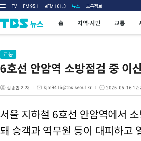
TV
FM 95.1
eFM 101.3
뉴스
교통정보
홈
지역·시민
교통
교통
6호선 안암역 소방점검 중 이
kjm9416@tbs.seoul.kr
김종민 기자
2026-06-16 12:
서울 지하철 6호선 안암역에서 소
돼 승객과 역무원 등이 대피하고 