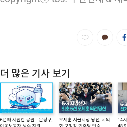
더 많은 기사 보기
6년째 시원한 응원… 은평구,
오세훈 서울시장 당선, 시의
14
이동노동자 생수 지원
회·구청장 민주당 압승
48.