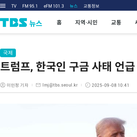
TV
FM 95.1
eFM 101.3
뉴스
교통정보
홈
지역·시민
교통
국제
트럼프, 한국인 구금 사태 언급
lmj@tbs.seoul.kr
이민정 기자
2025-09-08 10:41