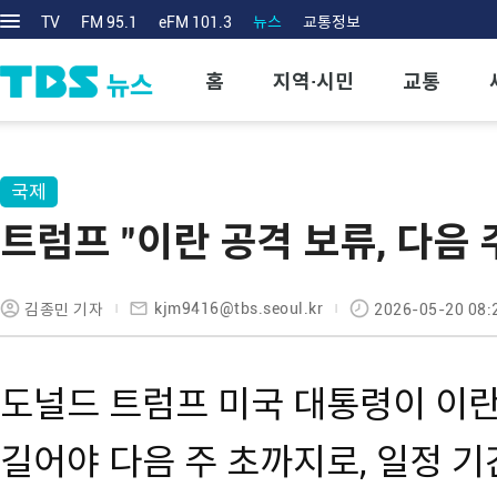
TV
FM 95.1
eFM 101.3
뉴스
교통정보
홈
지역·시민
교통
국제
트럼프 "이란 공격 보류, 다음 
kjm9416@tbs.seoul.kr
김종민 기자
2026-05-20 08:
도널드 트럼프 미국 대통령이 이란
길어야 다음 주 초까지로, 일정 