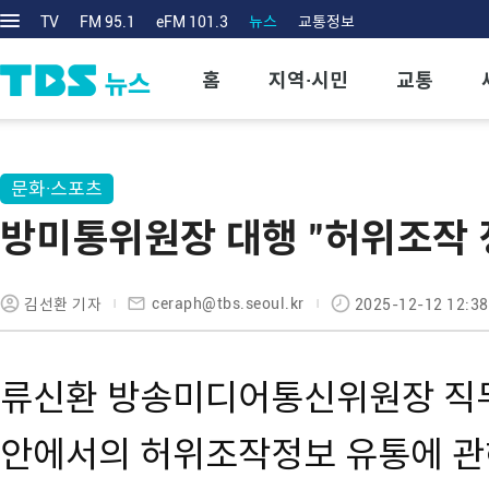
TV
FM 95.1
eFM 101.3
뉴스
교통정보
홈
지역·시민
교통
문화·스포츠
방미통위원장 대행 "허위조작 
ceraph@tbs.seoul.kr
김선환 기자
2025-12-12 12:38
류신환 방송미디어통신위원장 직
안에서의 허위조작정보 유통에 관