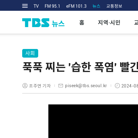
TV
FM 95.1
eFM 101.3
뉴스
교통정보
홈
지역·시민
사회
푹푹 찌는 '습한 폭염' 빨
piseek@tbs.seoul.kr
조주연 기자
2024-08