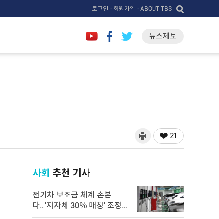
로그인
· 회원가입
· ABOUT TBS
뉴스제보
21
사회
추천 기사
전기차 보조금 체계 손본
다…'지자체 30％ 매칭' 조정
검토