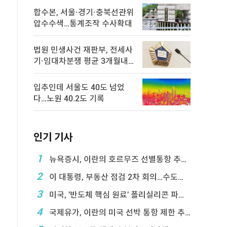
합수본, 서울·경기·충북선관위
압수수색…통계조작 수사확대
법원 민생사건 재판부, 전세사
기·임대차분쟁 평균 3개월내
해결
입추인데 서울도 40도 넘었
다…노원 40.2도 기록
인기 기사
1
뉴욕증시, 이란의 호르무즈 선별통항 추진에 하락
2
이 대통령, 부동산 점검 2차 회의…수도권 공급대책 ...
3
미국, '반도체 핵심 원료' 폴리실리콘 파생상품에 ...
4
국제유가, 이란의 미국 선박 통항 제한 추진에 상승