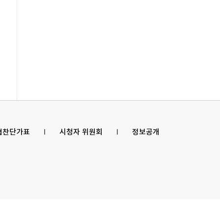
 협찬단가표
l
시청자 위원회
l
정보공개