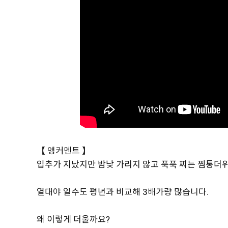
【 앵커멘트 】
입추가 지났지만 밤낮 가리지 않고 푹푹 찌는 찜통더
열대야 일수도 평년과 비교해 3배가량 많습니다.
왜 이렇게 더울까요?