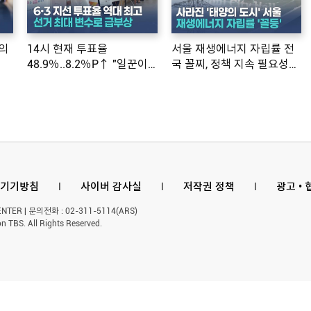
의
14시 현재 투표율
서울 재생에너지 자립률 전
48.9％..8.2％P↑ "일꾼이
국 꼴찌, 정책 지속 필요성
공약 ...
제기
기기방침
l
사이버 감사실
l
저작권 정책
l
광고 •
ER | 문의전화 : 02-311-5114(ARS)
n TBS. All Rights Reserved.