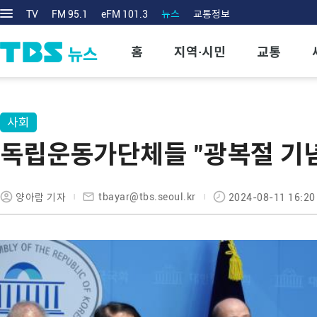
TV
FM 95.1
eFM 101.3
뉴스
교통정보
홈
지역·시민
교통
사회
독립운동가단체들 "광복절 기념식
tbayar@tbs.seoul.kr
양아람 기자
2024-08-11 16:20