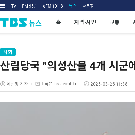
TV
FM 95.1
eFM 101.3
뉴스
교통정보
홈
지역·시민
교통
사회
산림당국 "의성산불 4개 시군에
lmj@tbs.seoul.kr
이민정 기자
2025-03-26 11:38