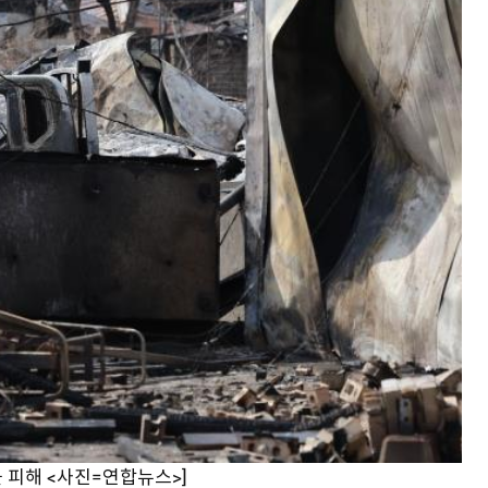
불 피해 <사진=연합뉴스>]