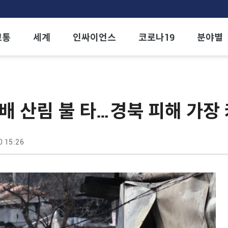
교통
세계
인싸이언스
코로나19
분야별
6배 산림 불 타…경북 피해 가장
0 15:26