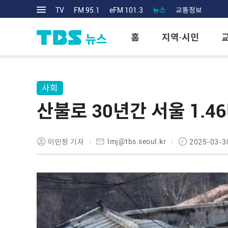
TV
FM 95.1
eFM 101.3
뉴스
교통정보
홈
지역·시민
사회
산불로 30년간 서울 1.4
lmj@tbs.seoul.kr
이민정 기자
2025-03-3