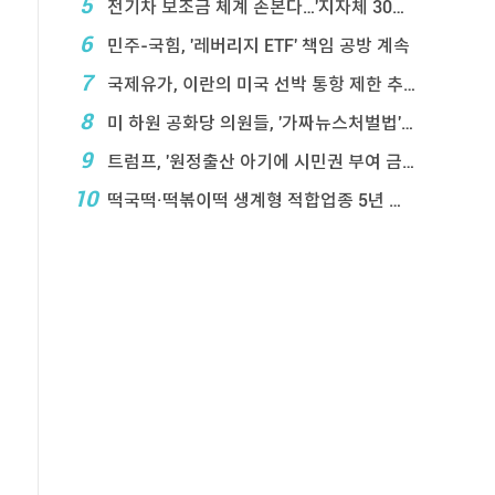
5
전기차 보조금 체계 손본다…'지자체 30％ 매칭' ...
6
민주-국힘, '레버리지 ETF' 책임 공방 계속
7
국제유가, 이란의 미국 선박 통항 제한 추진에 상승
8
미 하원 공화당 의원들, '가짜뉴스처벌법' 항의 서한
9
트럼프, '원정출산 아기에 시민권 부여 금지' 행정 ...
10
떡국떡·떡볶이떡 생계형 적합업종 5년 연장…대기업 ...