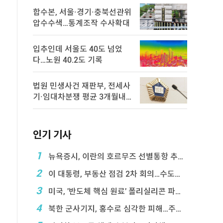
합수본, 서울·경기·충북선관위
압수수색…통계조작 수사확대
입추인데 서울도 40도 넘었
다…노원 40.2도 기록
법원 민생사건 재판부, 전세사
기·임대차분쟁 평균 3개월내
해결
인기 기사
1
뉴욕증시, 이란의 호르무즈 선별통항 추진에 하락
2
이 대통령, 부동산 점검 2차 회의…수도권 공급대책 ...
3
미국, '반도체 핵심 원료' 폴리실리콘 파생상품에 ...
4
북한 군사기지, 홍수로 심각한 피해…주택 수백채 파괴