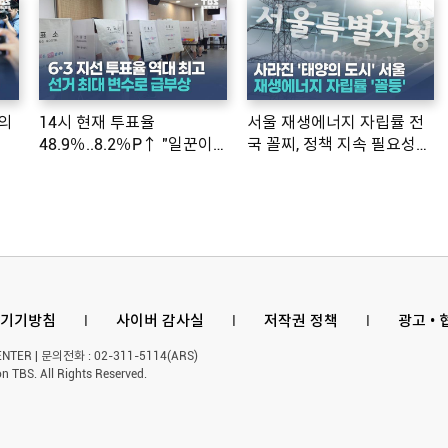
의
14시 현재 투표율
서울 재생에너지 자립률 전
48.9％..8.2％P↑ "일꾼이
국 꼴찌, 정책 지속 필요성
공약 ...
제기
기기방침
l
사이버 감사실
l
저작권 정책
l
광고 •
ER | 문의전화 : 02-311-5114(ARS)
n TBS. All Rights Reserved.