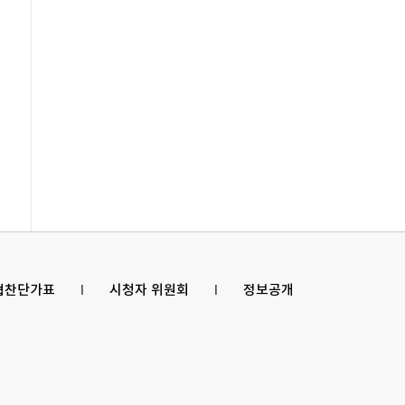
 협찬단가표
l
시청자 위원회
l
정보공개