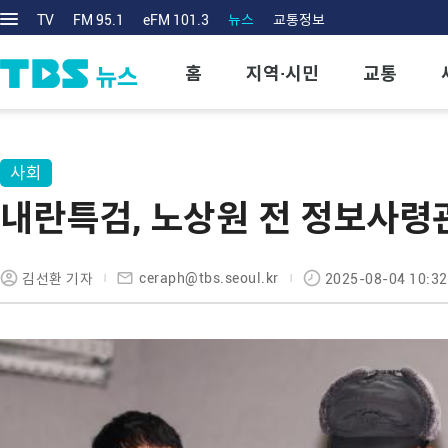
TV
FM 95.1
eFM 101.3
뉴스
교통정보
홈
지역·시민
교통
사회
내란특검, 노상원 전 정보사령
ceraph@tbs.seoul.kr
김선환 기자
2025-08-04 10:32