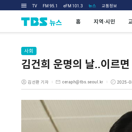
TV
FM 95.1
eFM 101.3
뉴스
교통정보
홈
지역·시민
사회
김건희 운명의 날..이르면
ceraph@tbs.seoul.kr
김선환 기자
2025-0