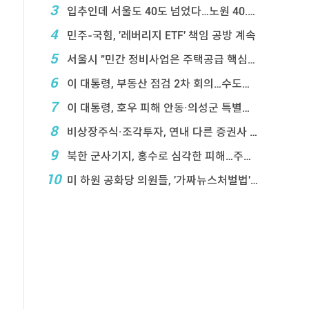
3
입추인데 서울도 40도 넘었다…노원 40.2도 기록
4
민주-국힘, '레버리지 ETF' 책임 공방 계속
5
서울시 "민간 정비사업은 주택공급 핵심&q ...
6
이 대통령, 부동산 점검 2차 회의…수도권 공급대책 ...
7
이 대통령, 호우 피해 안동·의성군 특별재난지역 선포
8
비상장주식·조각투자, 연내 다른 증권사 계좌 거래 ...
9
북한 군사기지, 홍수로 심각한 피해…주택 수백채 파괴
10
미 하원 공화당 의원들, '가짜뉴스처벌법' 항의 서한