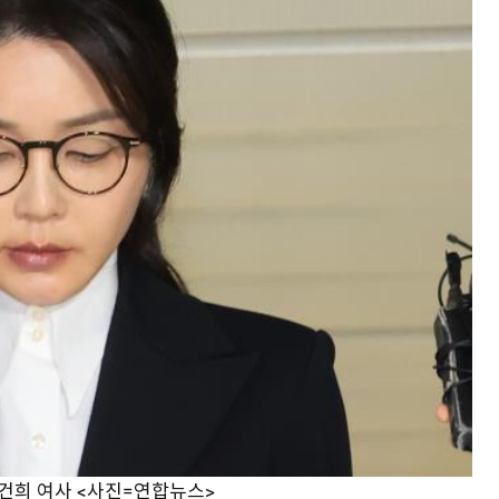
김건희 여사 <사진=연합뉴스>