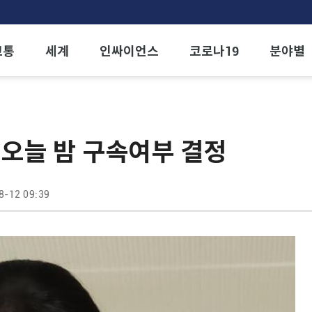
교통
세계
인싸이언스
코로나19
분야별
 오늘 밤 구속여부 결정
8-12 09:39