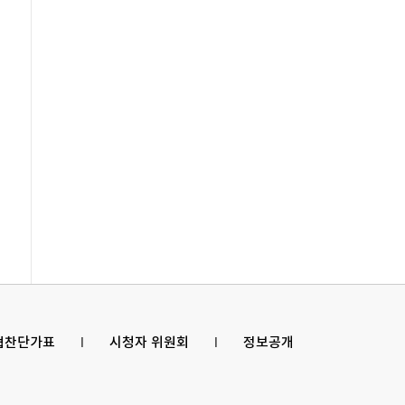
 협찬단가표
l
시청자 위원회
l
정보공개