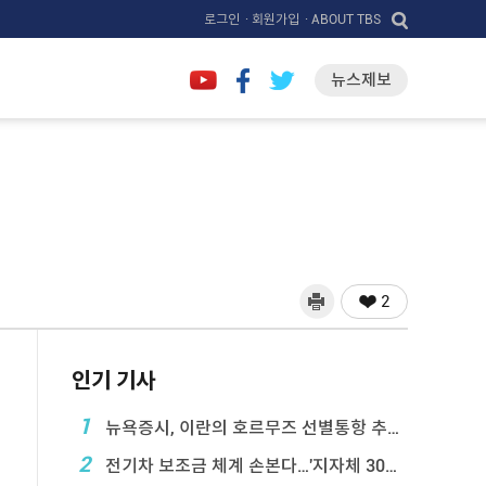
로그인
· 회원가입
· ABOUT TBS
뉴스제보
2
인기 기사
1
뉴욕증시, 이란의 호르무즈 선별통항 추진에 하락
2
전기차 보조금 체계 손본다…'지자체 30％ 매칭' ...