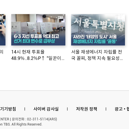
의
14시 현재 투표율
서울 재생에너지 자립률 전
48.9％..8.2％P↑ "일꾼이
국 꼴찌, 정책 지속 필요성
공약 ...
제기
기기방침
l
사이버 감사실
l
저작권 정책
l
광고 •
ER | 문의전화 : 02-311-5114(ARS)
n TBS. All Rights Reserved.