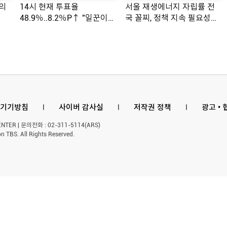
의
14시 현재 투표율
서울 재생에너지 자립률 전
48.9％..8.2％P↑ "일꾼이
국 꼴찌, 정책 지속 필요성
공약 ...
제기
기기방침
l
사이버 감사실
l
저작권 정책
l
광고 •
ER | 문의전화 : 02-311-5114(ARS)
n TBS. All Rights Reserved.