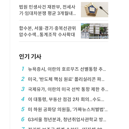
법원 민생사건 재판부, 전세사
기·임대차분쟁 평균 3개월내
해결
합수본, 서울·경기·충북선관위
압수수색…통계조작 수사확대
인기 기사
1
뉴욕증시, 이란의 호르무즈 선별통항 추진에 하락
2
미국, '반도체 핵심 원료' 폴리실리콘 파생상품에 ...
3
국제유가, 이란의 미국 선박 통항 제한 추진에 상승
4
이 대통령, 부동산 점검 2차 회의…수도권 공급대책 ...
5
미 하원 공화당 의원들, '가짜뉴스처벌법' 항의 서한
6
G3서울 청년분과, 청년취업사관학교 방문…성장 지원 ...