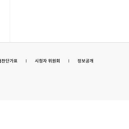
 협찬단가표
l
시청자 위원회
l
정보공개