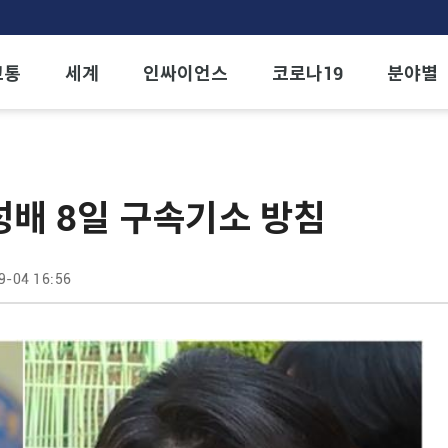
교통
세계
인싸이언스
코로나19
분야별
성배 8일 구속기소 방침
9-04 16:56