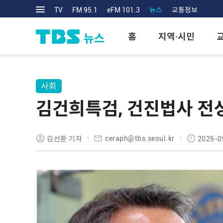
TV
FM 95.1
eFM 101.3
뉴스
교통정보
홈
지역·시민
사회
김건희특검, 건진법사 전
ceraph@tbs.seoul.kr
김선환 기자
2025-0