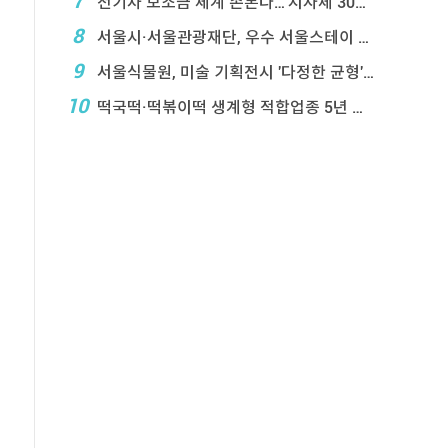
7
전기차 보조금 체계 손본다…'지자체 30％ 매칭' ...
8
서울시·서울관광재단, 우수 서울스테이 18곳 선정
9
서울식물원, 미술 기획전시 '다정한 균형' 연계프로 ...
10
떡국떡·떡볶이떡 생계형 적합업종 5년 연장…대기업 ...