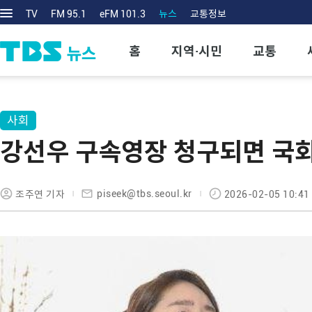
TV
FM 95.1
eFM 101.3
뉴스
교통정보
홈
지역·시민
교통
사회
강선우 구속영장 청구되면 국회
piseek@tbs.seoul.kr
조주연 기자
2026-02-05 10:41