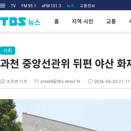
TV
FM 95.1
eFM 101.3
뉴스
교통정보
홈
지역·시민
교통
사회
과천 중앙선관위 뒤편 야산 화
piseek@tbs.seoul.kr
조주연 기자
2026-06-03 21:17