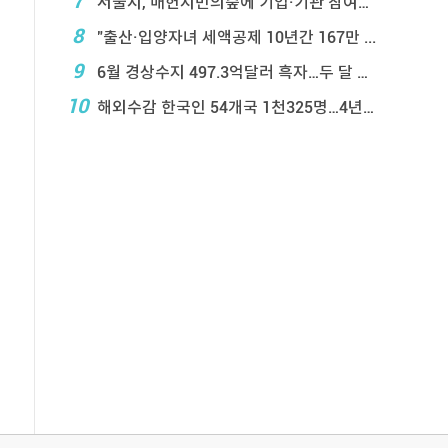
7
서울시, 매헌시민의숲에 기업·기관 참여정원 조성
8
"출산·입양자녀 세액공제 10년간 167만 ...
9
6월 경상수지 497.3억달러 흑자…두 달 연속 역 ...
10
해외수감 한국인 54개국 1천325명…4년 새 25 ...