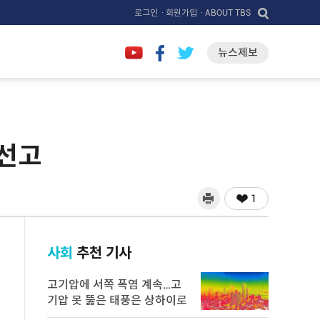
로그인
· 회원가입
· ABOUT TBS
뉴스제보
 선고
1
사회
추천 기사
고기압에 서쪽 폭염 계속…고
기압 못 뚫은 태풍은 상하이로