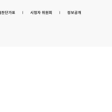
 협찬단가표
l
시청자 위원회
l
정보공개