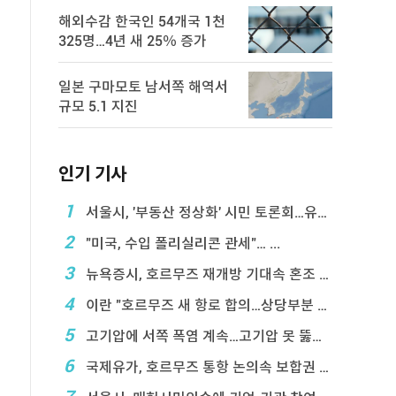
해외수감 한국인 54개국 1천
325명…4년 새 25％ 증가
일본 구마모토 남서쪽 해역서
규모 5.1 지진
인기 기사
1
서울시, '부동산 정상화' 시민 토론회…유튜브 생중계
2
"미국, 수입 폴리실리콘 관세"… ...
3
뉴욕증시, 호르무즈 재개방 기대속 혼조 마감…나스닥 ...
4
이란 "호르무즈 새 항로 합의…상당부분 이 ...
5
고기압에 서쪽 폭염 계속…고기압 못 뚫은 태풍은 상 ...
6
국제유가, 호르무즈 통항 논의속 보합권 마감…브렌트 ...