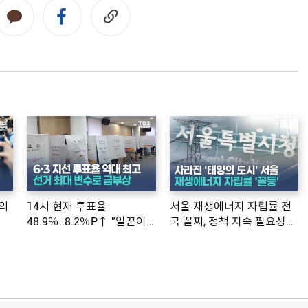
의
14시 현재 투표율
서울 재생에너지 자립률 전
48.9％..8.2％P↑ "일꾼이
국 꼴찌, 정책 지속 필요성
공약 ...
제기