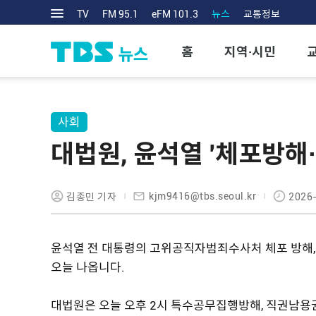
TV
FM 95.1
eFM 101.3
뉴스
교통정보
홈
지역·시민
사회
대법원, 윤석열 '체포방해
kjm9416@tbs.seoul.kr
김종민 기자
2026-
윤석열 전 대통령의 고위공직자범죄수사처 체포 방해,
오늘 나옵니다.
대법원은 오늘 오후 2시 특수공무집행방해, 직권남용