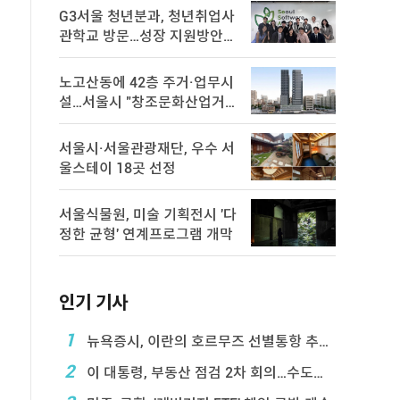
G3서울 청년분과, 청년취업사
관학교 방문…성장 지원방안
논의
노고산동에 42층 주거·업무시
설…서울시 "창조문화산업거
점 육성"
서울시·서울관광재단, 우수 서
울스테이 18곳 선정
서울식물원, 미술 기획전시 '다
정한 균형' 연계프로그램 개막
인기 기사
1
뉴욕증시, 이란의 호르무즈 선별통항 추진에 하락
2
이 대통령, 부동산 점검 2차 회의…수도권 공급대책 ...