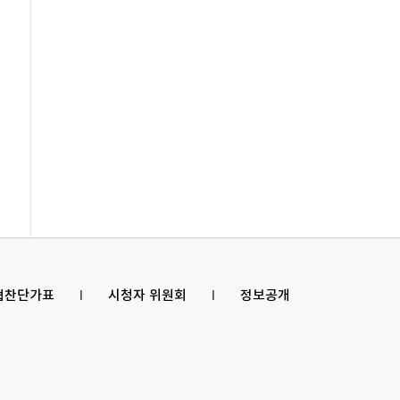
 협찬단가표
l
시청자 위원회
l
정보공개