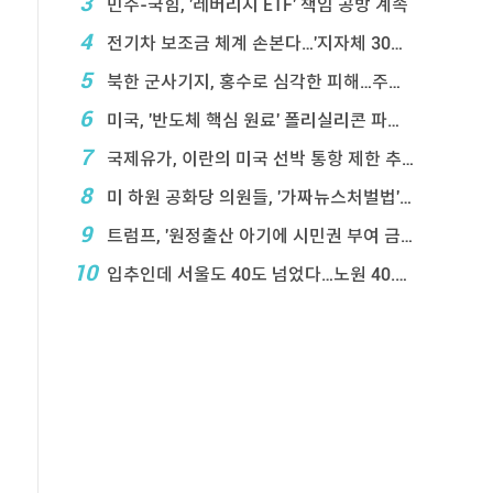
3
민주-국힘, '레버리지 ETF' 책임 공방 계속
4
전기차 보조금 체계 손본다…'지자체 30％ 매칭' ...
5
북한 군사기지, 홍수로 심각한 피해…주택 수백채 파괴
6
미국, '반도체 핵심 원료' 폴리실리콘 파생상품에 ...
7
국제유가, 이란의 미국 선박 통항 제한 추진에 상승
8
미 하원 공화당 의원들, '가짜뉴스처벌법' 항의 서한
9
트럼프, '원정출산 아기에 시민권 부여 금지' 행정 ...
10
입추인데 서울도 40도 넘었다…노원 40.2도 기록