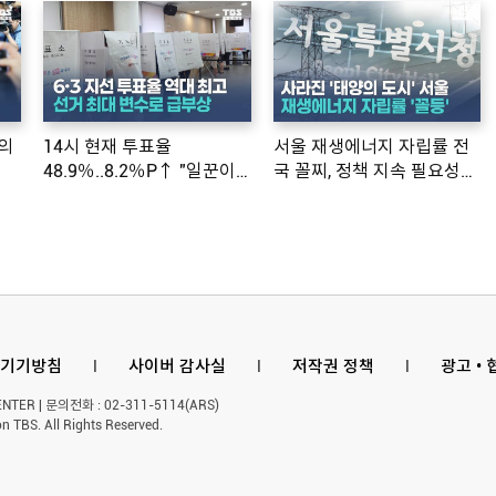
의
14시 현재 투표율
서울 재생에너지 자립률 전
48.9％..8.2％P↑ "일꾼이
국 꼴찌, 정책 지속 필요성
공약 ...
제기
기기방침
l
사이버 감사실
l
저작권 정책
l
광고 •
ER | 문의전화 : 02-311-5114(ARS)
n TBS. All Rights Reserved.