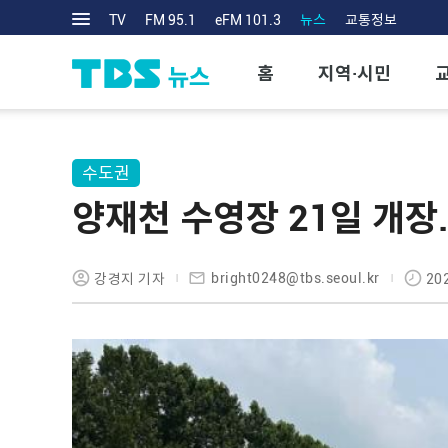
TV
FM 95.1
eFM 101.3
뉴스
교통정보
홈
지역·시민
수도권
양재천 수영장 21일 개
bright0248@tbs.seoul.kr
강경지 기자
20