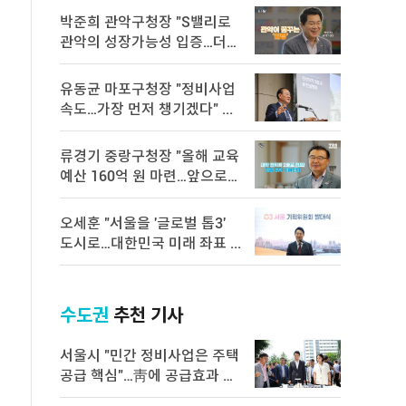
박준희 관악구청장 "S밸리로
관악의 성장가능성 입증…더욱
속 ...
유동균 마포구청장 "정비사업
속도…가장 먼저 챙기겠다" ...
류경기 중랑구청장 "올해 교육
예산 160억 원 마련…앞으로도
...
오세훈 "서울을 '글로벌 톱3'
도시로…대한민국 미래 좌표 ...
수도권
추천 기사
서울시 "민간 정비사업은 주택
공급 핵심"…靑에 공급효과 백
서 전달