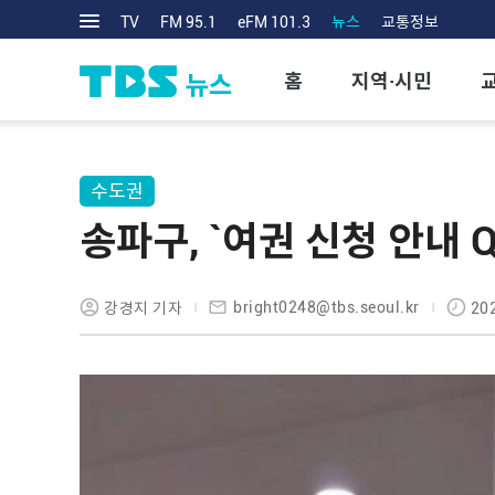
TV
FM 95.1
eFM 101.3
뉴스
교통정보
홈
지역·시민
수도권
송파구, `여권 신청 안내 
bright0248@tbs.seoul.kr
강경지 기자
20