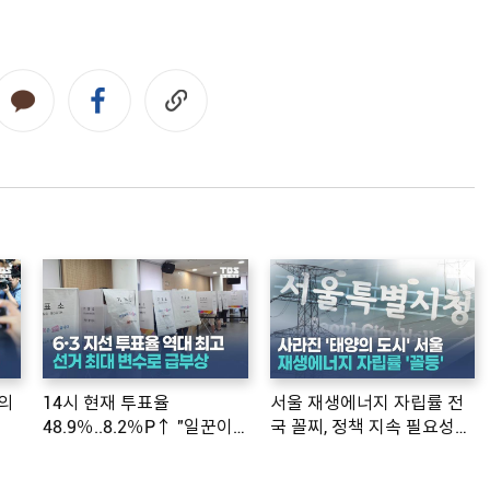
의
14시 현재 투표율
서울 재생에너지 자립률 전
48.9％..8.2％P↑ "일꾼이
국 꼴찌, 정책 지속 필요성
공약 ...
제기