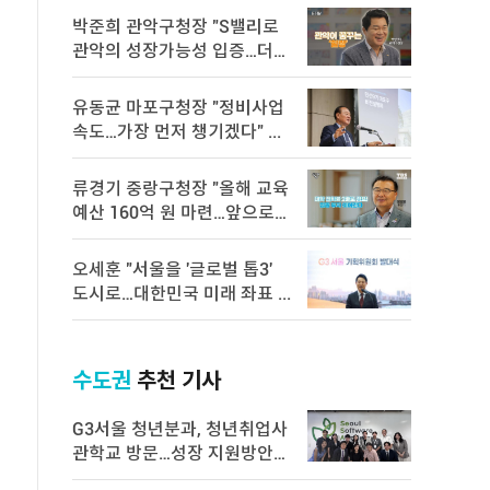
박준희 관악구청장 "S밸리로
관악의 성장가능성 입증…더욱
속 ...
유동균 마포구청장 "정비사업
속도…가장 먼저 챙기겠다" ...
류경기 중랑구청장 "올해 교육
예산 160억 원 마련…앞으로도
...
오세훈 "서울을 '글로벌 톱3'
도시로…대한민국 미래 좌표 ...
수도권
추천 기사
G3서울 청년분과, 청년취업사
관학교 방문…성장 지원방안
논의