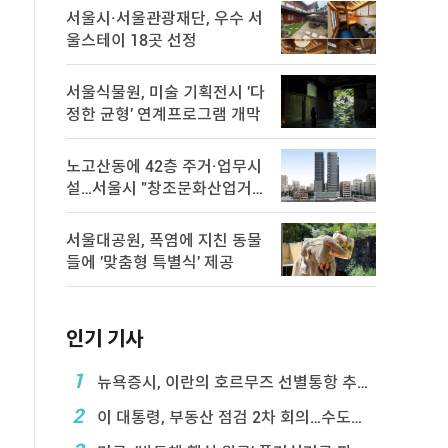
서울시·서울관광재단, 우수 서
울스테이 18곳 선정
서울식물원, 미술 기획전시 '다
정한 균형' 연계프로그램 개막
노고산동에 42층 주거·업무시
설…서울시 "창조문화산업거
점 육성"
서울대공원, 폭염에 지친 동물
들에 '맞춤형 특별식' 제공
인기 기사
1
뉴욕증시, 이란의 호르무즈 선별통항 추진에 하락
2
이 대통령, 부동산 점검 2차 회의…수도권 공급대책 ...