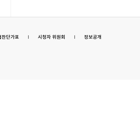
 협찬단가표
l
시청자 위원회
l
정보공개