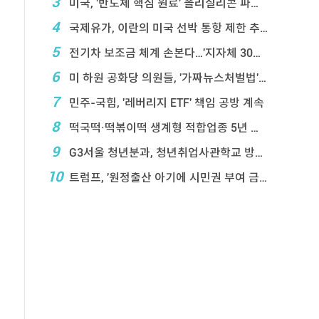
3
미국, '반도체 핵심 원료' 폴리실리콘 파생상품에 ...
4
국제유가, 이란의 미국 선박 통항 제한 추진에 상승
5
전기차 보조금 체계 손본다…'지자체 30％ 매칭' ...
6
미 하원 공화당 의원들, '가짜뉴스처벌법' 항의 서한
7
민주-국힘, '레버리지 ETF' 책임 공방 계속
8
떡국떡·떡볶이떡 생계형 적합업종 5년 연장…대기업 ...
9
G3서울 청년분과, 청년취업사관학교 방문…성장 지원 ...
10
트럼프, '원정출산 아기에 시민권 부여 금지' 행정 ...