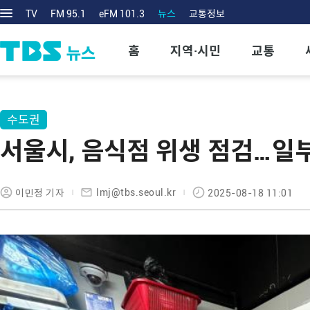
TV
FM 95.1
eFM 101.3
뉴스
교통정보
홈
지역·시민
교통
수도권
서울시, 음식점 위생 점검…일
lmj@tbs.seoul.kr
이민정 기자
2025-08-18 11:01