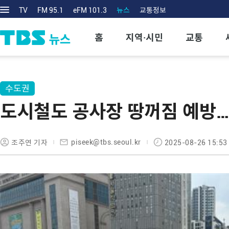
TV
FM 95.1
eFM 101.3
뉴스
교통정보
홈
지역·시민
교통
수도권
도시철도 공사장 땅꺼짐 예방…서
piseek@tbs.seoul.kr
조주연 기자
2025-08-26 15:53