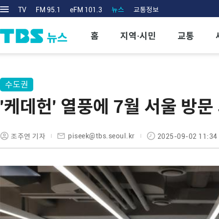
TV
FM 95.1
eFM 101.3
뉴스
교통정보
홈
지역·시민
교통
수도권
'케데헌' 열풍에 7월 서울 방문
piseek@tbs.seoul.kr
조주연 기자
2025-09-02 11:34