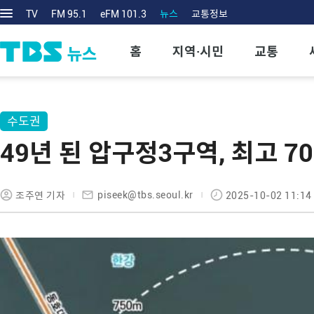
TV
FM 95.1
eFM 101.3
뉴스
교통정보
홈
지역·시민
교통
수도권
49년 된 압구정3구역, 최고 7
piseek@tbs.seoul.kr
조주연 기자
2025-10-02 11:14