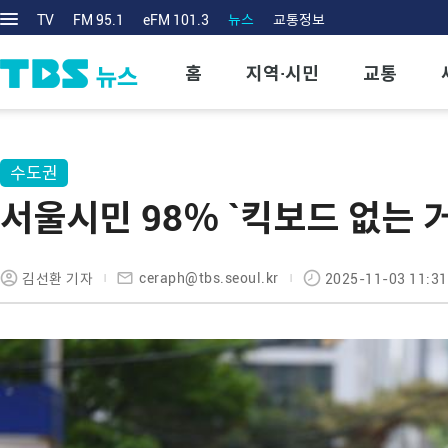
TV
FM 95.1
eFM 101.3
뉴스
교통정보
홈
지역·시민
교통
수도권
서울시민 98％ `킥보드 없는 
ceraph@tbs.seoul.kr
김선환 기자
2025-11-03 11:31