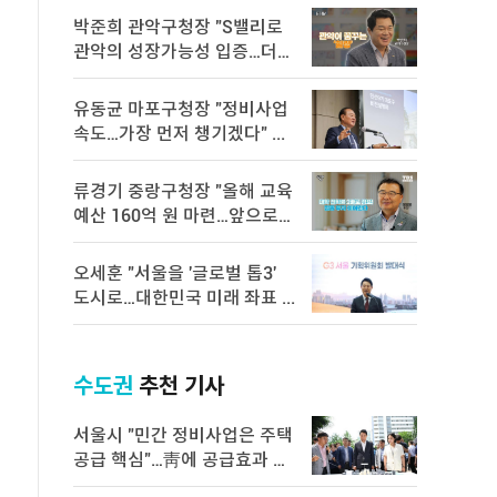
박준희 관악구청장 "S밸리로
관악의 성장가능성 입증…더욱
속 ...
유동균 마포구청장 "정비사업
속도…가장 먼저 챙기겠다" ...
류경기 중랑구청장 "올해 교육
예산 160억 원 마련…앞으로도
...
오세훈 "서울을 '글로벌 톱3'
도시로…대한민국 미래 좌표 ...
수도권
추천 기사
서울시 "민간 정비사업은 주택
공급 핵심"…靑에 공급효과 백
서 전달