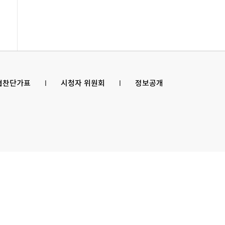
 협찬단가표
l
시청자 위원회
l
정보공개