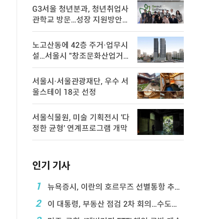
G3서울 청년분과, 청년취업사
관학교 방문…성장 지원방안
논의
노고산동에 42층 주거·업무시
설…서울시 "창조문화산업거
점 육성"
서울시·서울관광재단, 우수 서
울스테이 18곳 선정
서울식물원, 미술 기획전시 '다
정한 균형' 연계프로그램 개막
인기 기사
1
뉴욕증시, 이란의 호르무즈 선별통항 추진에 하락
2
이 대통령, 부동산 점검 2차 회의…수도권 공급대책 ...