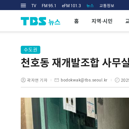
TV
FM 95.1
eFM 101.3
뉴스
교통정보
홈
지역·시민
수도권
천호동 재개발조합 사무실
bodokwak@tbs.seoul.kr
곽자연 기자
202