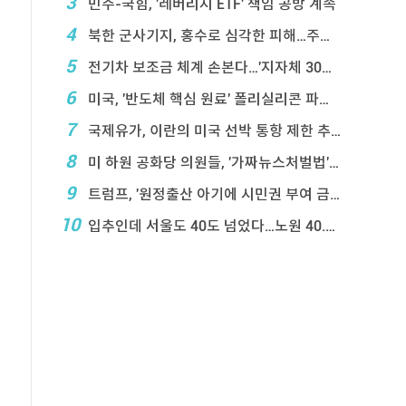
3
민주-국힘, '레버리지 ETF' 책임 공방 계속
4
북한 군사기지, 홍수로 심각한 피해…주택 수백채 파괴
5
전기차 보조금 체계 손본다…'지자체 30％ 매칭' ...
6
미국, '반도체 핵심 원료' 폴리실리콘 파생상품에 ...
7
국제유가, 이란의 미국 선박 통항 제한 추진에 상승
8
미 하원 공화당 의원들, '가짜뉴스처벌법' 항의 서한
9
트럼프, '원정출산 아기에 시민권 부여 금지' 행정 ...
10
입추인데 서울도 40도 넘었다…노원 40.2도 기록