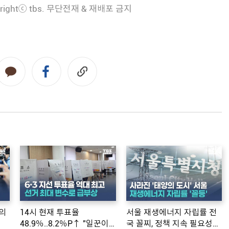
rightⓒ tbs. 무단전재 & 재배포 금지
의
14시 현재 투표율
서울 재생에너지 자립률 전
48.9％..8.2％P↑ "일꾼이
국 꼴찌, 정책 지속 필요성