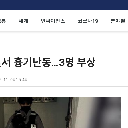
교통
세계
인싸이언스
코로나19
분야별
서 흉기난동…3명 부상
5-11-04 15:44