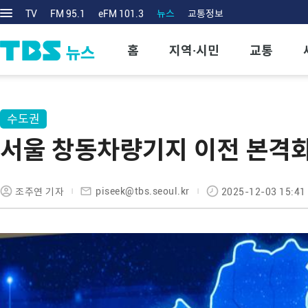
TV
FM 95.1
eFM 101.3
뉴스
교통정보
홈
지역·시민
교통
수도권
서울 창동차량기지 이전 본격
piseek@tbs.seoul.kr
조주연 기자
2025-12-03 15:41