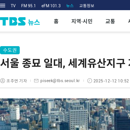
TV
FM 95.1
eFM 101.3
뉴스
교통정보
홈
지역·시민
교통
수도권
서울 종묘 일대, 세계유산지구 
piseek@tbs.seoul.kr
조주연 기자
2025-12-12 10:52