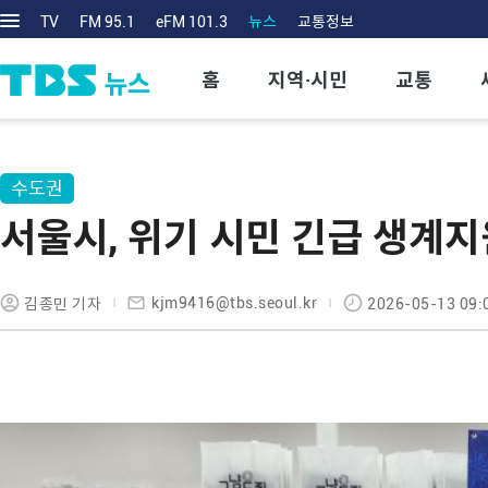
TV
FM 95.1
eFM 101.3
뉴스
교통정보
홈
지역·시민
교통
수도권
서울시, 위기 시민 긴급 생계지
kjm9416@tbs.seoul.kr
김종민 기자
2026-05-13 09: