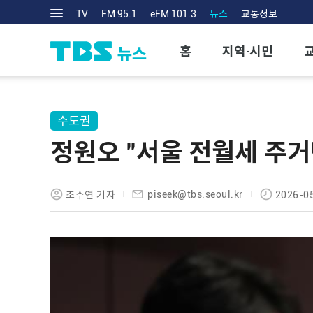
TV
FM 95.1
eFM 101.3
뉴스
교통정보
홈
지역·시민
수도권
정원오 "서울 전월세 주거
piseek@tbs.seoul.kr
조주연 기자
2026-05