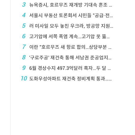
3
뉴욕증시, 호르무즈 재개방 기대속 혼조 마감…나스닥 ...
4
서울시 부동산 토론회서 시민들 "공급·전월 ...
5
러 미사일 모두 놓친 우크라, 방공망 지원 호소
6
고기압에 서쪽 폭염 계속…고기압 못 뚫은 태풍은 상 ...
7
이란 "호르무즈 새 항로 합의…상당부분 이 ...
8
'구로주공' 재건축 통해 서남권 준공업지에 3,28 ...
9
6월 경상수지 497.3억달러 흑자…두 달 연속 역 ...
10
도화우성아파트 재건축 정비계획 통과…1,612세대 ...