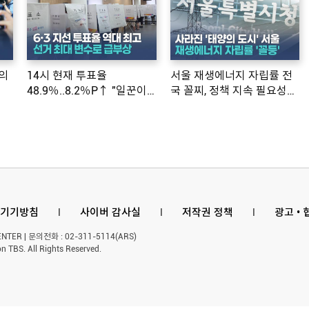
의
14시 현재 투표율
서울 재생에너지 자립률 전
48.9％..8.2％P↑ "일꾼이
국 꼴찌, 정책 지속 필요성
공약 ...
제기
기기방침
l
사이버 감사실
l
저작권 정책
l
광고 •
ER | 문의전화 : 02-311-5114(ARS)
n TBS. All Rights Reserved.