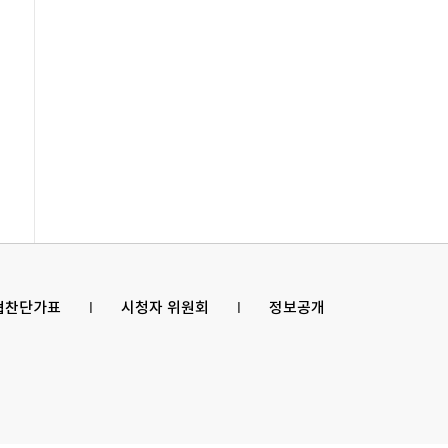
 협찬단가표
l
시청자 위원회
l
정보공개